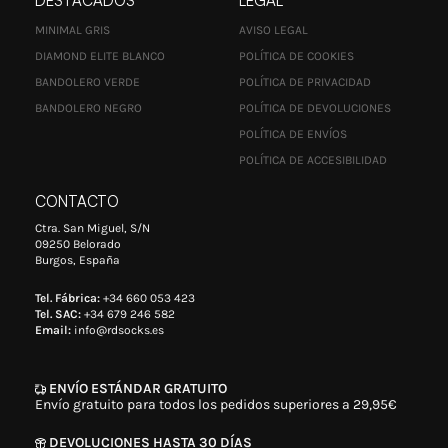
DESTACADOS
LEGAL
MINIMAL GRIS
AVISO LEGAL
DIAMOND ELITE BLANCO
POLÍTICA DE COOKIES
BANDOLERO VERDE
POLÍTICA DE PRIVACIDAD
BANDOLERO NEGRO
POLÍTICA DE DEVOLUCIONES
POLÍTICA DE ENVÍOS
POLÍTICA DE ACCESIBILIDAD
CONTACTO
Ctra. San Miguel, S/N
09250 Belorado
Burgos, España
Tel. Fábrica:
+34 660 053 423
Tel. SAC:
+34 679 246 582
Email:
info@rdsocks.es
ENVÍO ESTÁNDAR GRATUITO
Envío gratuito para todos los pedidos superiores a 29,95€
DEVOLUCIONES HASTA 30 DÍAS