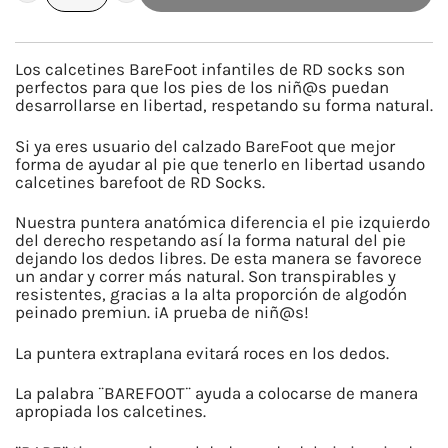
BAREFOOT
GO
TO
Los calcetines BareFoot infantiles de RD socks son
SCHOOL
perfectos para que los pies de los niñ@s puedan
desarrollarse en libertad, respetando su forma natural.
INVISIBLES
MARINO
Si ya eres usuario del calzado BareFoot que mejor
forma de ayudar al pie que tenerlo en libertad usando
cantidad
calcetines barefoot de RD Socks.
Nuestra puntera anatómica diferencia el pie izquierdo
del derecho respetando así la forma natural del pie
dejando los dedos libres. De esta manera se favorece
un andar y correr más natural. Son transpirables y
resistentes, gracias a la alta proporción de algodón
peinado premiun. ¡A prueba de niñ@s!
La puntera extraplana evitará roces en los dedos.
La palabra ¨BAREFOOT¨ ayuda a colocarse de manera
apropiada los calcetines.