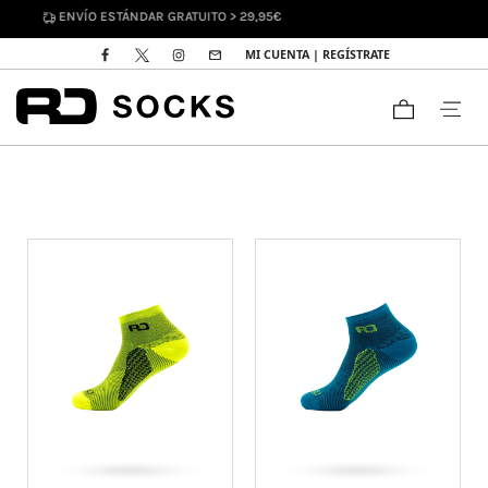
ENVÍO ESTÁNDAR GRATUITO > 29,95€
MI CUENTA | REGÍSTRATE