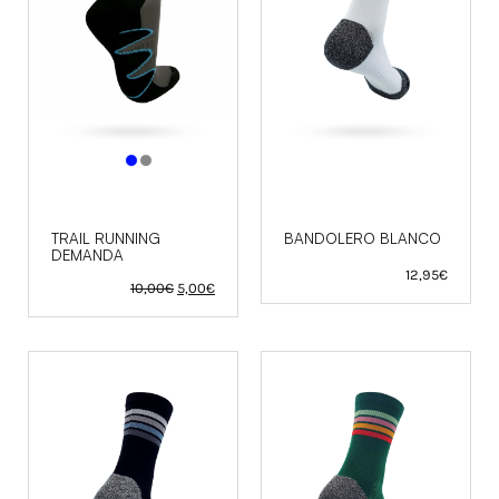
TRAIL RUNNING
BANDOLERO BLANCO
DEMANDA
12,95
€
El
El
10,00
€
5,00
€
precio
precio
original
actual
era:
es:
10,00€.
5,00€.