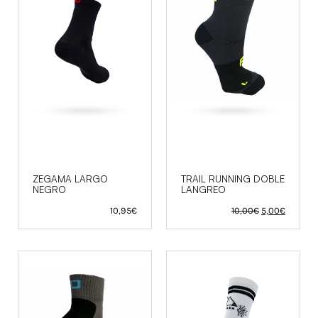
ZEGAMA LARGO
TRAIL RUNNING DOBLE
NEGRO
LANGREO
El
El
10,95
€
10,00
€
5,00
€
precio
precio
original
actual
era:
es:
10,00€.
5,00€.