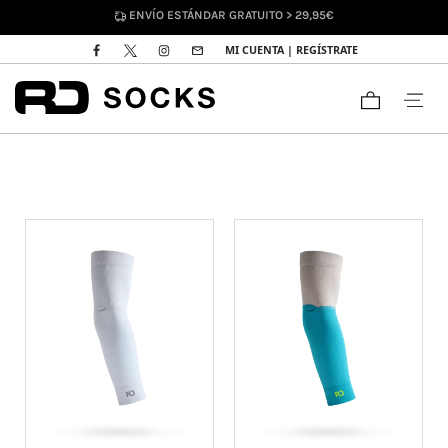
ENVÍO ESTÁNDAR GRATUITO > 29,95€
MI CUENTA | REGÍSTRATE