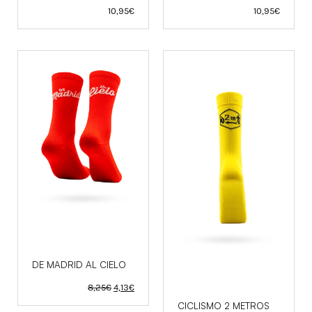
10,95
€
10,95
€
DE MADRID AL CIELO
El
El
8,25
€
4,13
€
precio
precio
original
actual
CICLISMO 2 METROS
era:
es: