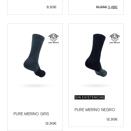
El
El
9,95
€
10,95
€
5,48
€
precio
precio
original
actual
era:
es:
10,95€.
5,48€.
SIN EXISTENCIAS
PURE MERINO NEGRO
PURE MERINO GRIS
12,95
€
12,95
€