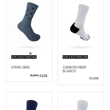
SIN EXISTENCIAS
SIN EXISTENCIAS
STARS GRIS
CARBON FIBER
BLANCO
El
El
8,50
€
4,25
€
precio
precio
10,00
€
original
actual
era:
es:
8,50€.
4,25€.