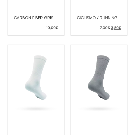
CARBON FIBER GRIS
CICLISMO / RUNNING
El
El
10,00
€
7,00
€
3,50
€
precio
precio
original
actual
era:
es:
7,00€.
3,50€.