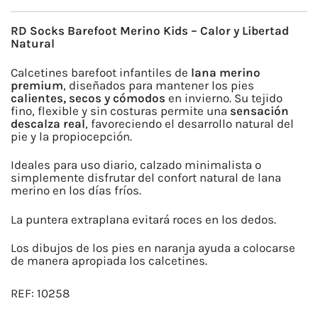
INFANTIL
MERINO
RD Socks Barefoot Merino Kids – Calor y Libertad
GRIS
Natural
cantidad
Calcetines barefoot infantiles de
lana merino
premium
, diseñados para mantener los pies
calientes, secos y cómodos
en invierno. Su tejido
fino, flexible y sin costuras permite una
sensación
descalza real
, favoreciendo el desarrollo natural del
pie y la propiocepción.
Ideales para uso diario, calzado minimalista o
simplemente disfrutar del confort natural de lana
merino en los días fríos.
La puntera extraplana evitará roces en los dedos.
Los dibujos de los pies en naranja ayuda a colocarse
de manera apropiada los calcetines.
REF:
10258