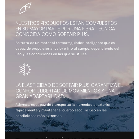
NUESTROS PRODUCTOS ESTÁN COMPUESTOS
EN SU MAYOR PARTE POR UNA FIBRA TÉCNICA
CONOCIDA COMO SOFTAIR PLUS.
Se trata de un material termorregulador inteligente que es
capaz de proporcionar calor o frío al cuerpo, dependiendo del
uso y las condiciones en las que se utilice.
LA ELASTICIDAD DE SOFTAIR PLUS GARANTIZA EL
CONFORT, LIBERTAD DE MOVIMIENTOS Y UNA
GRAN ADAPTABILIDAD.
Además, es capaz de transportar la humedad al exterior
rápidamente y mantener el cuerpo seco incluso en las
condiciones más extremas.