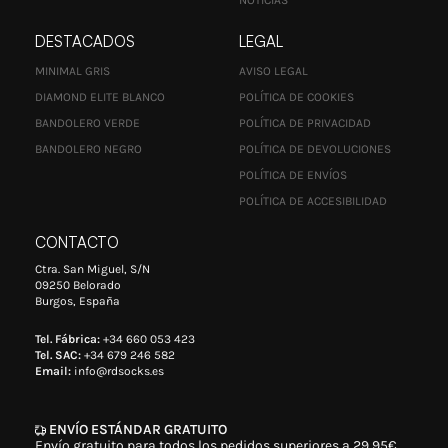
DESTACADOS
LEGAL
MINIMAL GRIS
AVISO LEGAL
DIAMOND ELITE BLANCO
POLÍTICA DE COOKIES
BANDOLERO VERDE
POLÍTICA DE PRIVACIDAD
BANDOLERO NEGRO
POLÍTICA DE DEVOLUCIONES
POLÍTICA DE ENVÍOS
POLÍTICA DE ACCESIBILIDAD
CONTACTO
Ctra. San Miguel, S/N
09250 Belorado
Burgos, España
Tel. Fábrica:
+34 660 053 423
Tel. SAC:
+34 679 246 582
Email:
info@rdsocks.es
ENVÍO ESTÁNDAR GRATUITO
Envío gratuito para todos los pedidos superiores a 29,95€