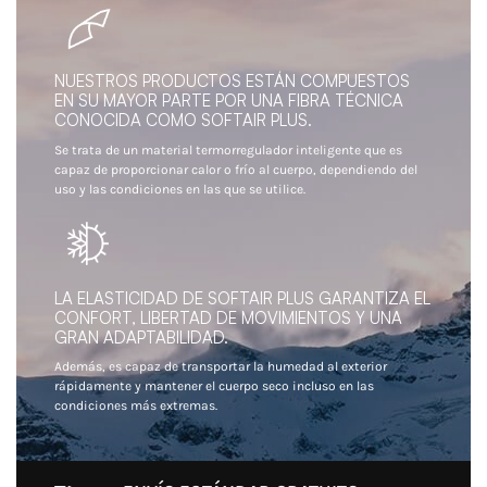
NUESTROS PRODUCTOS ESTÁN COMPUESTOS
EN SU MAYOR PARTE POR UNA FIBRA TÉCNICA
CONOCIDA COMO SOFTAIR PLUS.
Se trata de un material termorregulador inteligente que es
capaz de proporcionar calor o frío al cuerpo, dependiendo del
uso y las condiciones en las que se utilice.
LA ELASTICIDAD DE SOFTAIR PLUS GARANTIZA EL
CONFORT, LIBERTAD DE MOVIMIENTOS Y UNA
GRAN ADAPTABILIDAD.
Además, es capaz de transportar la humedad al exterior
rápidamente y mantener el cuerpo seco incluso en las
condiciones más extremas.