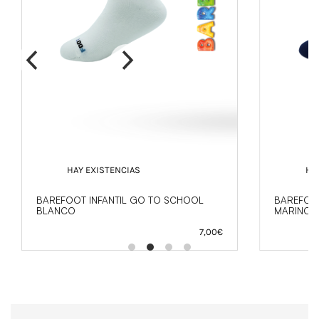
HAY EXISTENCIAS
HA
BAREFOOT INFANTIL GO TO SCHOOL
BAREFOO
BLANCO
MARINO
7,00
€