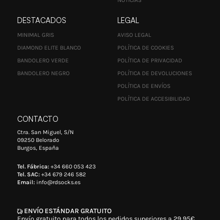
DESTACADOS
LEGAL
MINIMAL GRIS
AVISO LEGAL
DIAMOND ELITE BLANCO
POLÍTICA DE COOKIES
BANDOLERO VERDE
POLÍTICA DE PRIVACIDAD
BANDOLERO NEGRO
POLÍTICA DE DEVOLUCIONES
POLÍTICA DE ENVÍOS
POLÍTICA DE ACCESIBILIDAD
CONTACTO
Ctra. San Miguel, S/N
09250 Belorado
Burgos, España
Tel. Fábrica:
+34 660 053 423
Tel. SAC:
+34 679 246 582
Email:
info@rdsocks.es
ENVÍO ESTÁNDAR GRATUITO
Envío gratuito para todos los pedidos superiores a 29,95€