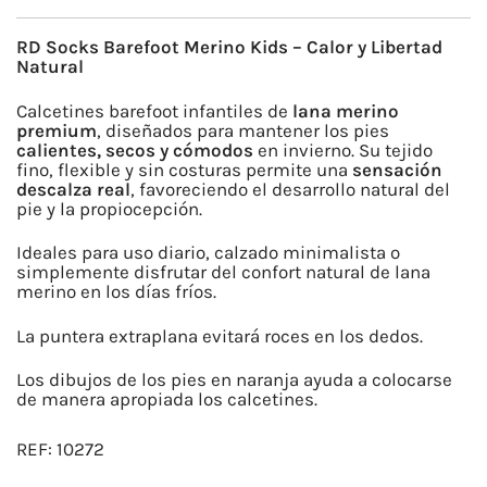
INFANTIL
MERINO
RD Socks Barefoot Merino Kids – Calor y Libertad
NEGRO
Natural
cantidad
Calcetines barefoot infantiles de
lana merino
premium
, diseñados para mantener los pies
calientes, secos y cómodos
en invierno. Su tejido
fino, flexible y sin costuras permite una
sensación
descalza real
, favoreciendo el desarrollo natural del
pie y la propiocepción.
Ideales para uso diario, calzado minimalista o
simplemente disfrutar del confort natural de lana
merino en los días fríos.
La puntera extraplana evitará roces en los dedos.
Los dibujos de los pies en naranja ayuda a colocarse
de manera apropiada los calcetines.
REF:
10272