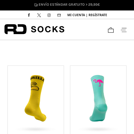
ENVÍO ESTÁNDAR GRATUITO > 29,95€
MI CUENTA | REGÍSTRATE