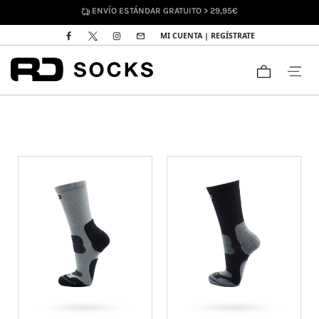
ENVÍO ESTÁNDAR GRATUITO > 29,95€
MI CUENTA | REGÍSTRATE