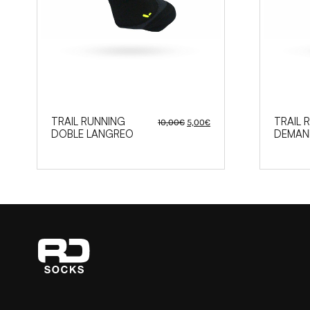
El
El
TRAIL RUNNING
TRAIL 
10,00
€
5,00
€
precio
precio
DOBLE LANGREO
DEMAN
original
actual
era:
es:
10,00€.
5,00€.