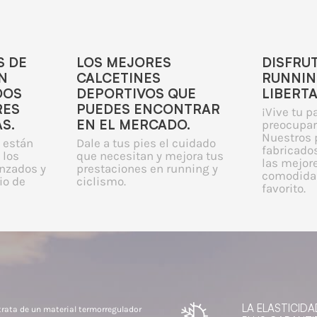
S DE
LOS MEJORES
DISFRU
N
CALCETINES
RUNNIN
DOS
DEPORTIVOS QUE
LIBERT
RES
PUEDES ENCONTRAR
¡Vive tu p
S.
EN EL MERCADO.
preocupar
Nuestros 
 están
Dale a tus pies el cuidado
fabricados
 los
que necesitan y mejora tus
las mejor
nzados y
prestaciones en running y
comodidad
io de
ciclismo.
favorito.
LA ELASTICIDA
trata de un material termorregulador