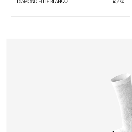
LITE BLANCO
ENDURANCE
10,95
€