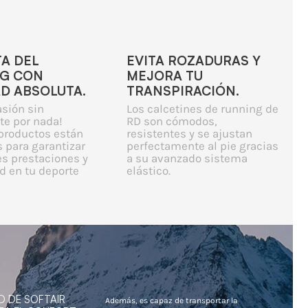
TA DEL
EVITA ROZADURAS Y
G CON
MEJORA TU
AD ABSOLUTA.
TRANSPIRACIÓN.
asión sin
Los calcetines de running de
te por nada!
RD son cómodos,
productos están
resistentes y se ajustan
 para garantizar
perfectamente al pie gracias
es prestaciones y
a su avanzado sistema
 en tu deporte
elástico.
D DE SOFTAIR
Además, es capaz de transportar la