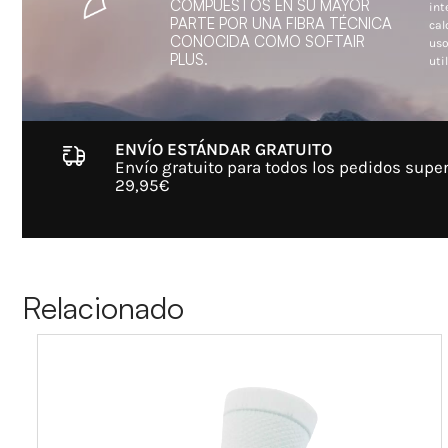
COMPUESTOS EN SU MAYOR
int
PARTE POR UNA FIBRA TÉCNICA
cal
CONOCIDA COMO SOFTAIR
uso
PLUS.
util
ENVÍO ESTÁNDAR GRATUITO
Envío gratuito para todos los pedidos super
29,95€
Relacionado