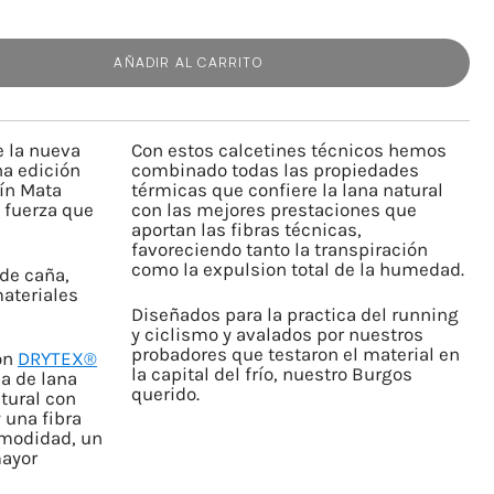
AÑADIR AL CARRITO
e la nueva
Con estos calcetines técnicos hemos
na edición
combinado todas las propiedades
ín Mata
térmicas que confiere la lana natural
 fuerza que
con las mejores prestaciones que
aportan las fibras técnicas,
favoreciendo tanto la transpiración
como la expulsion total de la humedad.
 de caña,
ateriales
Diseñados para la practica del running
y ciclismo y avalados por nuestros
probadores que testaron el material en
on
DRYTEX®
la capital del frío, nuestro Burgos
a de lana
querido.
tural con
 una fibra
comodidad, un
mayor