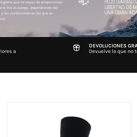
PLUS GARANTI
eligente que es capaz de proporcionar
LIBERTAD DE 
or o frío al cuerpo, dependiendo del
UNA GRAN ADA
 y las condiciones en las que se
ice.
DEVOLUCIONES GRA
iores a
Devuelve lo que no t