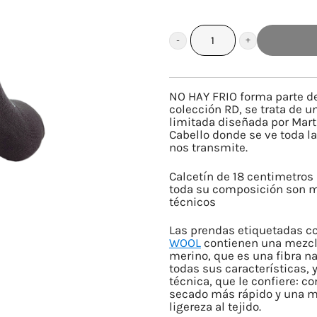
NO
HAY
FRIO
NO HAY FRIO forma parte d
cantidad
colección RD, se trata de u
limitada diseñada por Mart
Cabello donde se ve toda la
nos transmite.
Calcetín de 18 centimetros
toda su composición son m
técnicos
Las prendas etiquetadas c
WOOL
contienen una mezcl
merino, que es una fibra na
todas sus características, y
técnica, que le confiere: 
secado más rápido y una 
ligereza al tejido.