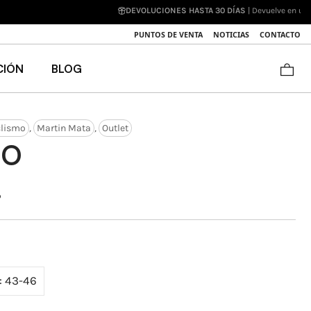
luciones)
PUNTOS DE VENTA
NOTICIAS
CONTACTO
CIÓN
BLOG
clismo
,
Martin Mata
,
Outlet
IO
o
: 43-46