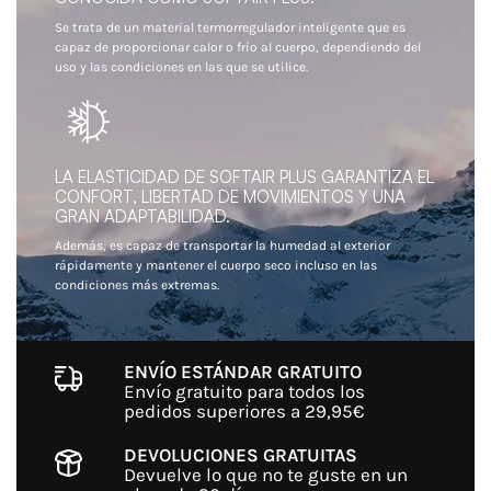
Se trata de un material termorregulador inteligente que es
capaz de proporcionar calor o frío al cuerpo, dependiendo del
uso y las condiciones en las que se utilice.
LA ELASTICIDAD DE SOFTAIR PLUS GARANTIZA EL
CONFORT, LIBERTAD DE MOVIMIENTOS Y UNA
GRAN ADAPTABILIDAD.
Además, es capaz de transportar la humedad al exterior
rápidamente y mantener el cuerpo seco incluso en las
condiciones más extremas.
ENVÍO ESTÁNDAR GRATUITO
Envío gratuito para todos los
pedidos superiores a 29,95€
DEVOLUCIONES GRATUITAS
Devuelve lo que no te guste en un