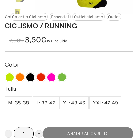
En
Calcetín Ciclismo
,
Essential
,
Outlet ciclismo
,
Outlet
CICLISMO / RUNNING
3,50
€
El
El
7,00
€
precio
precio
IVA incluido
original
actual
era:
es:
7,00€.
3,50€.
Color
Talla
M: 35-38
L: 39-42
XL: 43-46
XXL: 47-49
AÑADIR AL CARRITO
CICLISMO