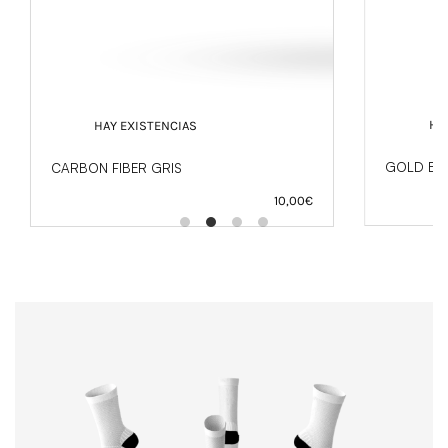
HA
HAY EXISTENCIAS
GOLD ELI
CARBON FIBER GRIS
10,00
€