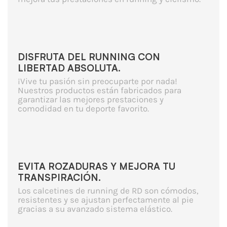
DISFRUTA DEL RUNNING CON
LIBERTAD ABSOLUTA.
¡Vive tu pasión sin preocuparte por nada!
Nuestros productos están fabricados para
garantizar las mejores prestaciones y
comodidad en tu deporte favorito.
EVITA ROZADURAS Y MEJORA TU
TRANSPIRACIÓN.
Los calcetines de running de RD son cómodos,
resistentes y se ajustan perfectamente al pie
gracias a su avanzado sistema elástico.