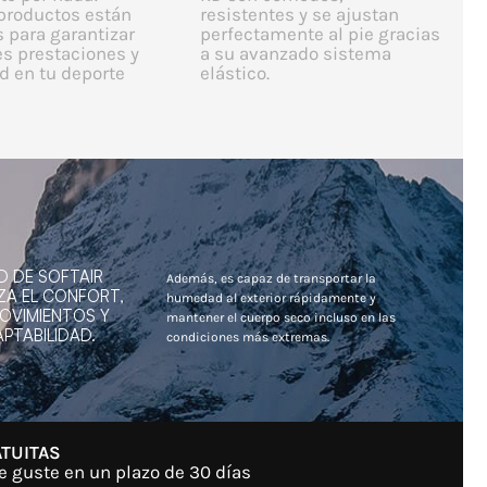
productos están
resistentes y se ajustan
 para garantizar
perfectamente al pie gracias
es prestaciones y
a su avanzado sistema
 en tu deporte
elástico.
D DE SOFTAIR
Además, es capaz de transportar la
ZA EL CONFORT,
humedad al exterior rápidamente y
MOVIMIENTOS Y
mantener el cuerpo seco incluso en las
PTABILIDAD.
condiciones más extremas.
TUITAS
e guste en un plazo de 30 días