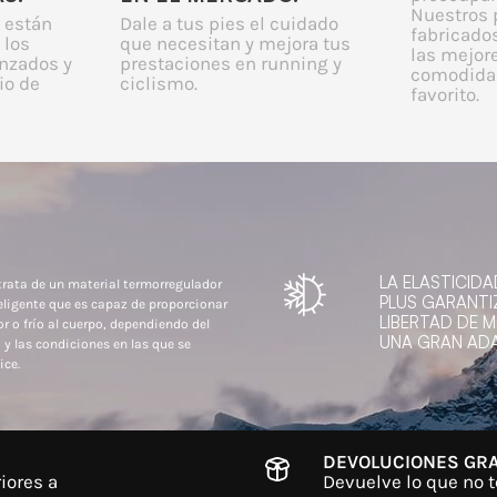
Nuestros 
 están
Dale a tus pies el cuidado
fabricados
 los
que necesitan y mejora tus
las mejor
nzados y
prestaciones en running y
comodidad
io de
ciclismo.
favorito.
LA ELASTICIDA
trata de un material termorregulador
PLUS GARANTI
eligente que es capaz de proporcionar
LIBERTAD DE 
or o frío al cuerpo, dependiendo del
UNA GRAN ADA
 y las condiciones en las que se
ice.
DEVOLUCIONES GRA
iores a
Devuelve lo que no t