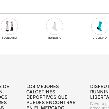
SOLIDARIO
RUNNING
CICLISMO
S DE
LOS MEJORES
DISFRU
N
CALCETINES
RUNNIN
DOS
DEPORTIVOS QUE
LIBERT
RES
PUEDES ENCONTRAR
¡Vive tu p
S.
EN EL MERCADO.
preocupar