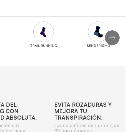
TRAIL RUNNING
SENDERISMO
TA DEL
EVITA ROZADURAS Y
G CON
MEJORA TU
AD ABSOLUTA.
TRANSPIRACIÓN.
asión sin
Los calcetines de running de
te por nada!
RD son cómodos,