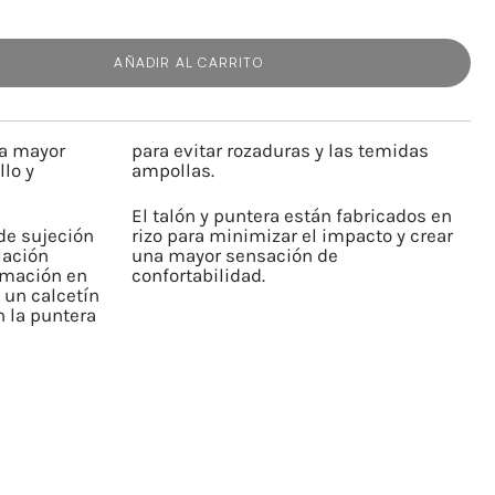
AÑADIR AL CARRITO
na mayor
para evitar rozaduras y las temidas
llo y
ampollas.
El talón y puntera están fabricados en
de sujeción
rizo para minimizar el impacto y crear
lación
una mayor sensación de
amación en
confortabilidad.
, un calcetín
 la puntera