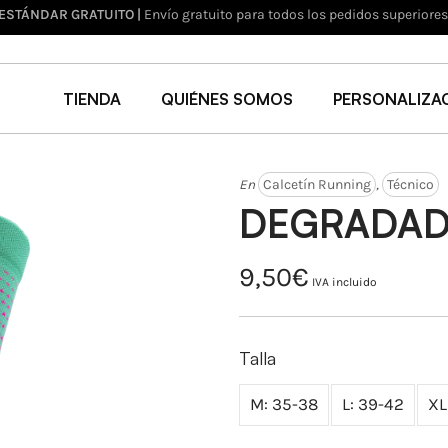
LUCIONES HASTA 30 DÍAS
| Devuelve en un plazo de 30 días (Ver políticas de devo
TIENDA
QUIÉNES SOMOS
PERSONALIZA
En
Calcetín Running
,
Técnico
DEGRADAD
9,50
€
IVA incluido
Talla
M: 35-38
L: 39-42
XL