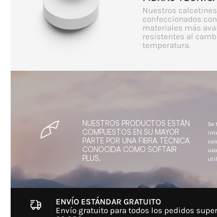
Nuestros calcetines
confeccionados con
materiales más ava
resistentes al camb
temperatura.
NUESTROS PRODUCTOS ESTÁN
Se 
COMPUESTOS EN SU MAYOR
int
PARTE POR UNA FIBRA TÉCNICA
cal
CONOCIDA COMO SOFTAIR
uso
PLUS.
util
ENVÍO ESTÁNDAR GRATUITO
Envío gratuito para todos los pedidos super