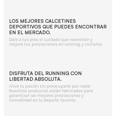
LOS MEJORES CALCETINES
DEPORTIVOS QUE PUEDES ENCONTRAR
EN EL MERCADO.
Dale a tus pies el cuidado que necesitan y
mejora tus prestaciones en running y ciclismo.
DISFRUTA DEL RUNNING CON
LIBERTAD ABSOLUTA.
¡Vive tu pasión sin preocuparte por nada!
Nuestros productos están fabricados para
garantizar las mejores prestaciones y
comodidad en tu deporte favorito.