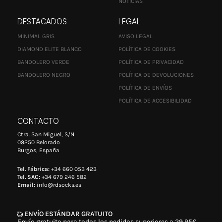
NOTICIAS
DESTACADOS
LEGAL
MINIMAL GRIS
AVISO LEGAL
DIAMOND ELITE BLANCO
POLÍTICA DE COOKIES
BANDOLERO VERDE
POLÍTICA DE PRIVACIDAD
BANDOLERO NEGRO
POLÍTICA DE DEVOLUCIONES
POLÍTICA DE ENVÍOS
POLÍTICA DE ACCESIBILIDAD
CONTACTO
Ctra. San Miguel, S/N
09250 Belorado
Burgos, España
Tel. Fábrica:
+34 660 053 423
Tel. SAC:
+34 679 246 582
Email:
info@rdsocks.es
ENVÍO ESTÁNDAR GRATUITO
Envío gratuito para todos los pedidos superiores a 29,95€