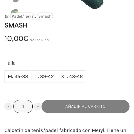
En
Padel/Tenis
,
Smash
SMASH
10,00
€
IVA incluido
Talla
M: 35-38
L: 39-42
XL: 43-46
AÑADIR AL CARRITO
SMASH
cantidad
Calcetín de tenis/padel fabricado con Meryl. Tiene un