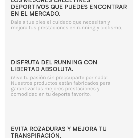
LOS MEJORES CALCETINES
DEPORTIVOS QUE PUEDES ENCONTRAR
EN EL MERCADO.
Dale a tus pies el cuidado que necesitan y
mejora tus prestaciones en running y ciclismo.
DISFRUTA DEL RUNNING CON
LIBERTAD ABSOLUTA.
¡Vive tu pasión sin preocuparte por nada!
Nuestros productos están fabricados para
garantizar las mejores prestaciones y
comodidad en tu deporte favorito.
EVITA ROZADURAS Y MEJORA TU
TRANSPIRACIÓN.