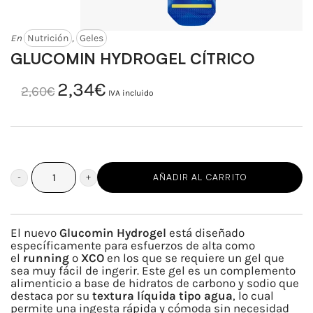
En
Nutrición
,
Geles
GLUCOMIN HYDROGEL CÍTRICO
2,34
€
El
El
2,60
€
precio
precio
IVA incluido
original
actual
era:
es:
2,60€.
2,34€.
AÑADIR AL CARRITO
GLUCOMIN
HYDROGEL
CÍTRICO
El nuevo
Glucomin Hydrogel
está diseñado
cantidad
específicamente para esfuerzos de alta como
el
running
o
XCO
en los que se requiere un gel que
sea muy fácil de ingerir. Este gel es un complemento
alimenticio a base de hidratos de carbono y sodio que
destaca por su
textura líquida tipo agua
, lo cual
permite una ingesta rápida y cómoda sin necesidad