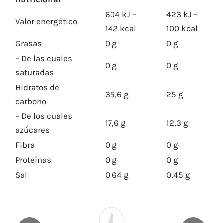
604 kJ –
423 kJ –
Valor energético
142 kcal
100 kcal
Grasas
0 g
0 g
– De las cuales
0 g
0 g
saturadas
Hidratos de
35,6 g
25 g
carbono
– De los cuales
17,6 g
12,3 g
azúcares
Fibra
0 g
0 g
Proteínas
0 g
0 g
Sal
0,64 g
0,45 g