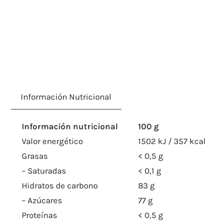
Información Nutricional
Información nutricional
100 g
Valor energético
1502 kJ / 357 kcal
Grasas
< 0,5 g
– Saturadas
< 0,1 g
Hidratos de carbono
83 g
– Azúcares
77 g
Proteínas
< 0,5 g