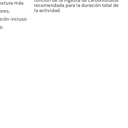
función de la ingesta de carbohidratos
textura más
recomendada para la duración total de
la actividad.
ores,
ación incluso
o.