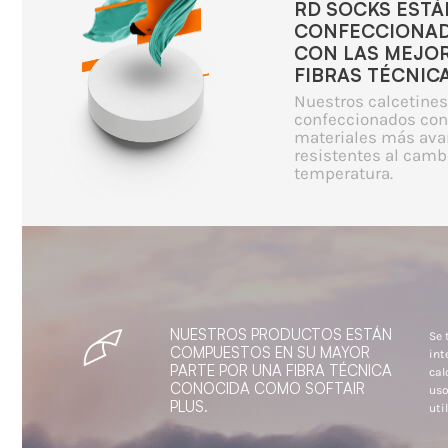
RD SOCKS ESTÁ
CONFECCIONA
CON LAS MEJO
FIBRAS TÉCNICA
Nuestros calcetines
confeccionados con
materiales más ava
resistentes al camb
temperatura.
NUESTROS PRODUCTOS ESTÁN
Se 
COMPUESTOS EN SU MAYOR
int
PARTE POR UNA FIBRA TÉCNICA
cal
CONOCIDA COMO SOFTAIR
uso
PLUS.
util