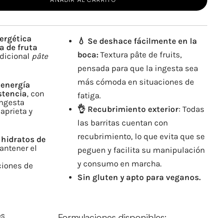
nergética
💧 Se deshace fácilmente en la
a de fruta
boca:
Textura pâte de fruits,
adicional
pâte
pensada para que la ingesta sea
más cómoda en situaciones de
r
energía
stencia
, con
fatiga.
ingesta
👌 Recubrimiento exterior
: Todas
aprieta y
las barritas cuentan con
recubrimiento, lo que evita que se
 hidratos de
antener el
peguen y facilita su manipulación
y consumo en marcha.
ciones de
Sin gluten y apto para veganos.
es
Formulaciones disponibles: