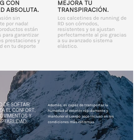
G CON
MEJORA TU
AD ABSOLUTA.
TRANSPIRACIÓN.
asión sin
Los calcetines de running de
te por nada!
RD son cómodos,
productos están
resistentes y se ajustan
 para garantizar
perfectamente al pie gracias
es prestaciones y
a su avanzado sistema
 en tu deporte
elástico.
D DE SOFTAIR
Además, es capaz de transportar la
ZA EL CONFORT,
humedad al exterior rápidamente y
MOVIMIENTOS Y
mantener el cuerpo seco incluso en las
PTABILIDAD.
condiciones más extremas.