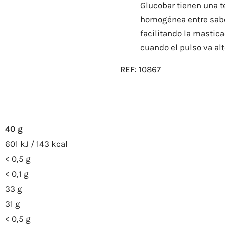
Glucobar tienen una 
homogénea entre sab
facilitando la mastic
cuando el pulso va alt
REF:
10867
40 g
601 kJ / 143 kcal
< 0,5 g
< 0,1 g
33 g
31 g
< 0,5 g