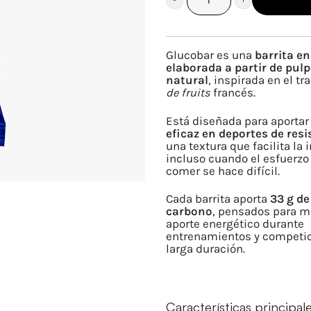
GLUCOBAR
MANZANA
CON
Glucobar es una
barrita e
CAFEÍNA
elaborada a partir de pulp
natural
, inspirada en el tr
cantidad
de fruits
francés.
Está diseñada para aporta
eficaz en deportes de resi
una textura que facilita la 
incluso cuando el esfuerzo 
comer se hace difícil.
Cada barrita aporta
33 g de
carbono
, pensados para m
aporte energético durante
entrenamientos y competi
larga duración.
Características principal