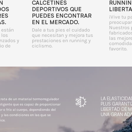
N
CALCETINES
RUNNIN
DOS
DEPORTIVOS QUE
LIBERT
RES
PUEDES ENCONTRAR
¡Vive tu p
S.
EN EL MERCADO.
preocupar
Nuestros 
 están
Dale a tus pies el cuidado
fabricados
 los
que necesitan y mejora tus
las mejor
nzados y
prestaciones en running y
comodidad
io de
ciclismo.
favorito.
LA ELASTICIDA
trata de un material termorregulador
PLUS GARANTI
eligente que es capaz de proporcionar
LIBERTAD DE 
or o frío al cuerpo, dependiendo del
UNA GRAN ADA
 y las condiciones en las que se
ice.