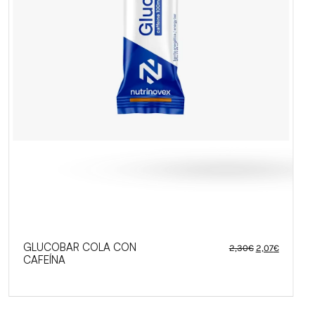
El
El
GLUCOBAR COLA CON
2,30
€
2,07
€
precio
precio
CAFEÍNA
original
actual
era:
es:
2,30€.
2,07€.