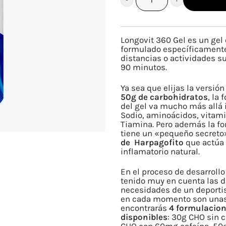
LONGOVIT
360
GEL
Longovit 360 Gel es un gel
MANGO
formulado específicamente
distancias o actividades s
MANDARINA
90 minutos.
cantidad
Ya sea que elijas la versió
50g de carbohidratos
, la
del gel va mucho más allá
Sodio, aminoácidos, vitami
Tiamina. Pero además la f
tiene un «pequeño secreto
de Harpagofito
que actúa
inflamatorio natural.
En el proceso de desarroll
tenido muy en cuenta las d
necesidades de un deporti
en cada momento son unas
encontrarás
4 formulacio
disponibles
: 30g CHO sin c