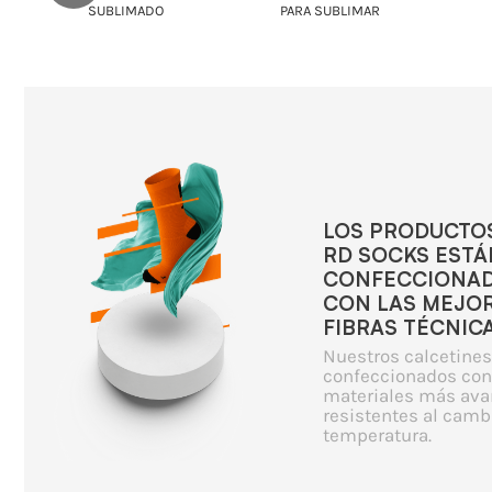
SUBLIMADO
PARA SUBLIMAR
SOL
LOS PRODUCTO
RD SOCKS ESTÁ
CONFECCIONA
CON LAS MEJO
FIBRAS TÉCNICA
Nuestros calcetines
confeccionados con
materiales más ava
resistentes al camb
temperatura.