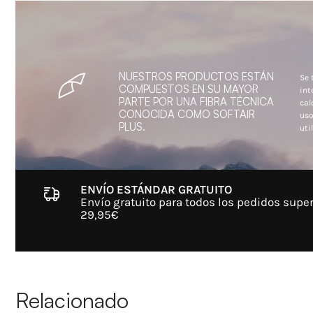
NUESTROS PRODUCTOS ESTÁN
Se 
COMPUESTOS EN SU MAYOR
int
PARTE POR UNA FIBRA TÉCNICA
cal
CONOCIDA COMO SOFTAIR
uso
PLUS.
util
ENVÍO ESTÁNDAR GRATUITO
Envío gratuito para todos los pedidos super
29,95€
Relacionado