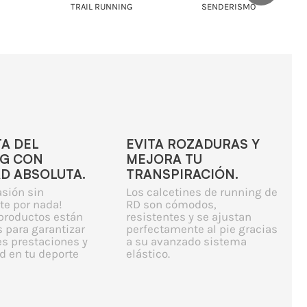
TRAIL RUNNING
SENDERISMO
TA DEL
EVITA ROZADURAS Y
G CON
MEJORA TU
AD ABSOLUTA.
TRANSPIRACIÓN.
asión sin
Los calcetines de running de
te por nada!
RD son cómodos,
productos están
resistentes y se ajustan
 para garantizar
perfectamente al pie gracias
es prestaciones y
a su avanzado sistema
 en tu deporte
elástico.