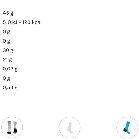
45 g
510 kJ – 120 kcal
0 g
0 g
30 g
21 g
0,02 g
0 g
0,56 g