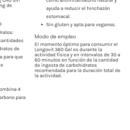
g CHO sin
como antiinflamatorio natural y
mg de
ayuda a reducir el hinchazón
estomacal.
s
Sin gluten y apta para veganos.
ratos:
Modo de empleo
 cantidades
El momento óptimo para consumir el
dratos de
Longovit 360 Gel es durante la
actividad física y en intervalos de 30 a
a para que
60 minutos en función de la cantidad
us
de ingesta de carbohidratos
recomendada para la duración total de
la actividad.
Combina 4
carbono para