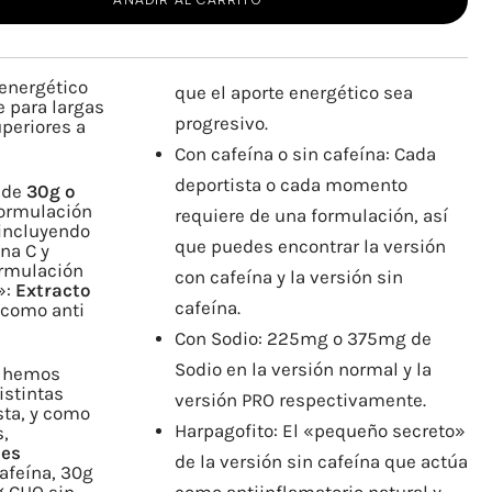
 energético
que el aporte energético sea
 para largas
progresivo.
uperiores a
Con cafeína o sin cafeína: Cada
deportista o cada momento
n de
30g o
 formulación
requiere de una formulación, así
 incluyendo
que puedes encontrar la versión
na C y
ormulación
con cafeína y la versión sin
»:
Extracto
cafeína.
 como anti
Con Sodio: 225mg o 375mg de
Sodio en la versión normal y la
o hemos
istintas
versión PRO respectivamente.
sta, y como
Harpagofito: El «pequeño secreto»
,
nes
de la versión sin cafeína que actúa
afeína, 30g