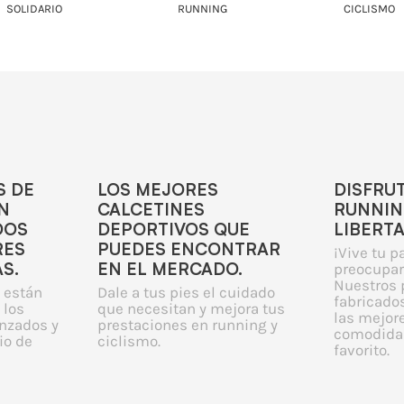
IDARIO
RUNNING
CICLISMO
S DE
LOS MEJORES
DISFRU
N
CALCETINES
RUNNIN
DOS
DEPORTIVOS QUE
LIBERT
RES
PUEDES ENCONTRAR
¡Vive tu p
S.
EN EL MERCADO.
preocupar
Nuestros 
 están
Dale a tus pies el cuidado
fabricados
 los
que necesitan y mejora tus
las mejor
nzados y
prestaciones en running y
comodidad
io de
ciclismo.
favorito.