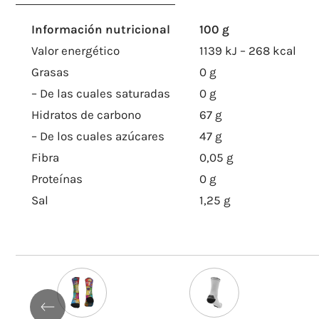
Información nutricional
100 g
Valor energético
1139 kJ – 268 kcal
Grasas
0 g
– De las cuales saturadas
0 g
Hidratos de carbono
67 g
– De los cuales azúcares
47 g
Fibra
0,05 g
Proteínas
0 g
Sal
1,25 g