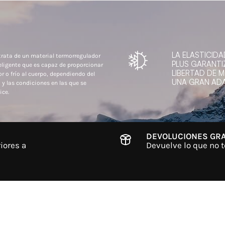
LA ELASTICIDA
trata de un material termorregulador
PLUS GARANTI
eligente que es capaz de proporcionar
LIBERTAD DE 
or o frío al cuerpo, dependiendo del
UNA GRAN ADA
 y las condiciones en las que se
ice.
DEVOLUCIONES GRA
iores a
Devuelve lo que no t