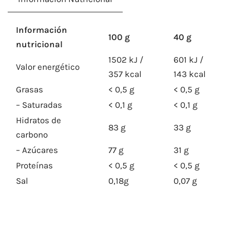
Información
100 g
40 g
nutricional
1502 kJ /
601 kJ /
Valor energético
357 kcal
143 kcal
Grasas
< 0,5 g
< 0,5 g
– Saturadas
< 0,1 g
< 0,1 g
Hidratos de
83 g
33 g
carbono
– Azúcares
77 g
31 g
Proteínas
< 0,5 g
< 0,5 g
Sal
0,18g
0,07 g