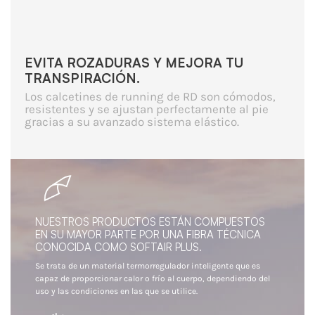
EVITA ROZADURAS Y MEJORA TU
TRANSPIRACIÓN.
Los calcetines de running de RD son cómodos,
resistentes y se ajustan perfectamente al pie
gracias a su avanzado sistema elástico.
NUESTROS PRODUCTOS ESTÁN COMPUESTOS
EN SU MAYOR PARTE POR UNA FIBRA TÉCNICA
CONOCIDA COMO SOFTAIR PLUS.
Se trata de un material termorregulador inteligente que es
capaz de proporcionar calor o frío al cuerpo, dependiendo del
uso y las condiciones en las que se utilice.