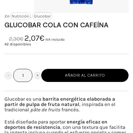
En
Nutrición
,
Glucobar
GLUCOBAR COLA CON CAFEÍNA
2,07
€
El
El
2,30
€
precio
precio
IVA incluido
original
actual
42 disponibles
era:
es:
2,30€.
2,07€.
AÑADIR AL CARRITO
GLUCOBAR
COLA
CON
Glucobar es una
barrita energética elaborada a
CAFEÍNA
partir de pulpa de fruta natural
, inspirada en el
tradicional
pâte de fruits
francés.
cantidad
Está diseñada para aportar
energía eficaz en
deportes de resistencia
, con una textura que facilita
la ingesta incluso cuando el esfuerzo aprieta y comer