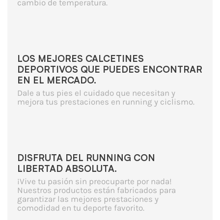
cambio de temperatura.
LOS MEJORES CALCETINES
DEPORTIVOS QUE PUEDES ENCONTRAR
EN EL MERCADO.
Dale a tus pies el cuidado que necesitan y
mejora tus prestaciones en running y ciclismo.
DISFRUTA DEL RUNNING CON
LIBERTAD ABSOLUTA.
¡Vive tu pasión sin preocuparte por nada!
Nuestros productos están fabricados para
garantizar las mejores prestaciones y
comodidad en tu deporte favorito.