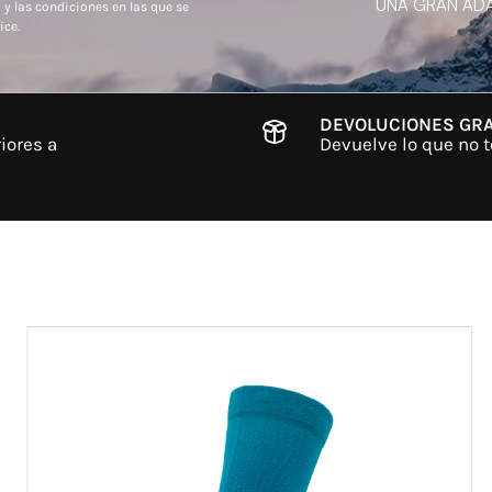
UNA GRAN ADA
 y las condiciones en las que se
ice.
DEVOLUCIONES GRA
iores a
Devuelve lo que no t