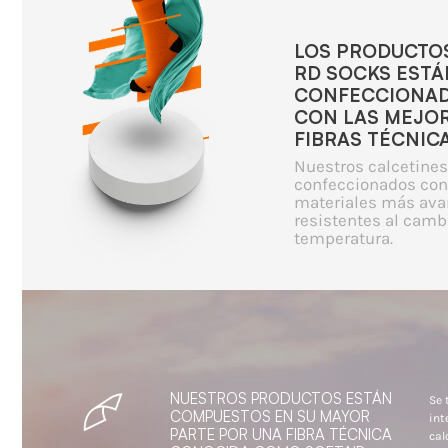
LOS PRODUCTO
RD SOCKS ESTÁ
CONFECCIONA
CON LAS MEJO
FIBRAS TÉCNICA
Nuestros calcetines
confeccionados con
materiales más ava
resistentes al camb
temperatura.
NUESTROS PRODUCTOS ESTÁN
Se 
COMPUESTOS EN SU MAYOR
int
PARTE POR UNA FIBRA TÉCNICA
cal