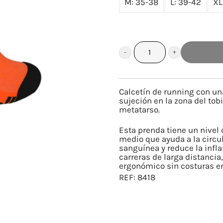
M: 35-38
L: 39-42
XL
BIRRAS
cantidad
Calcetín de running con u
sujeción en la zona del tobi
metatarso.
Esta prenda tiene un nivel 
medio que ayuda a la circu
sanguínea y reduce la infl
carreras de larga distancia
ergonómico sin costuras en
REF:
8418