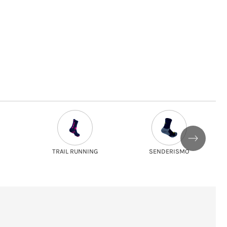
NG
SENDERISMO
PADEL/TENIS