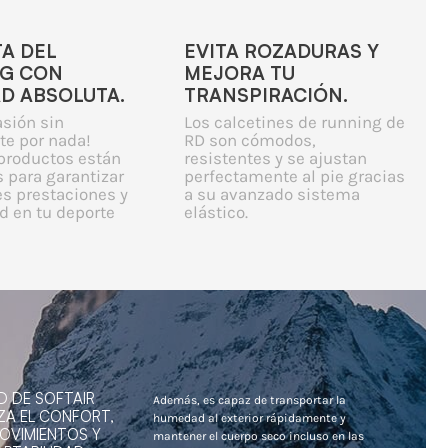
TA DEL
EVITA ROZADURAS Y
G CON
MEJORA TU
AD ABSOLUTA.
TRANSPIRACIÓN.
asión sin
Los calcetines de running de
te por nada!
RD son cómodos,
productos están
resistentes y se ajustan
 para garantizar
perfectamente al pie gracias
es prestaciones y
a su avanzado sistema
 en tu deporte
elástico.
D DE SOFTAIR
Además, es capaz de transportar la
ZA EL CONFORT,
humedad al exterior rápidamente y
MOVIMIENTOS Y
mantener el cuerpo seco incluso en las