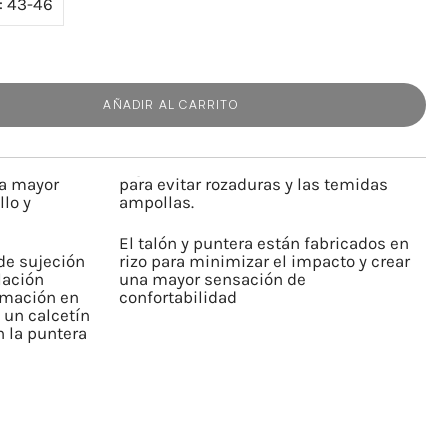
: 43-46
AÑADIR AL CARRITO
na mayor
para evitar rozaduras y las temidas
llo y
ampollas.
El talón y puntera están fabricados en
de sujeción
rizo para minimizar el impacto y crear
lación
una mayor sensación de
amación en
confortabilidad
, un calcetín
 la puntera