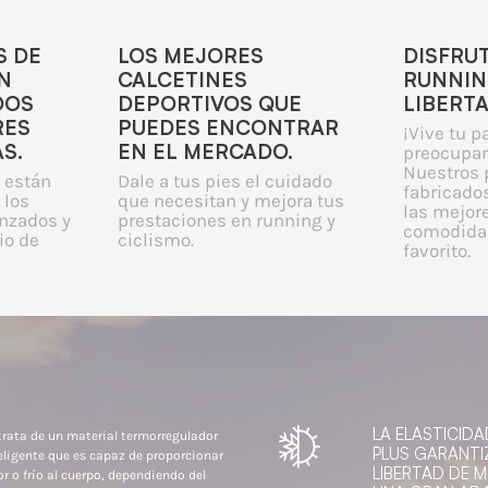
S DE
LOS MEJORES
DISFRU
N
CALCETINES
RUNNIN
DOS
DEPORTIVOS QUE
LIBERT
RES
PUEDES ENCONTRAR
¡Vive tu p
S.
EN EL MERCADO.
preocupar
Nuestros 
 están
Dale a tus pies el cuidado
fabricados
 los
que necesitan y mejora tus
las mejor
nzados y
prestaciones en running y
comodidad
io de
ciclismo.
favorito.
LA ELASTICIDA
trata de un material termorregulador
PLUS GARANTI
eligente que es capaz de proporcionar
LIBERTAD DE 
or o frío al cuerpo, dependiendo del