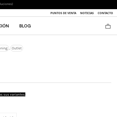
luciones)
PUNTOS DE VENTA
NOTICIAS
CONTACTO
CIÓN
BLOG
nning
,
Outlet
s sus variantes.