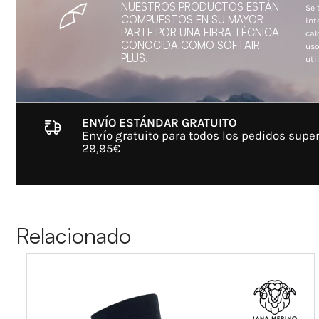
NUESTROS PRODUCTOS ESTÁN
Se 
COMPUESTOS EN SU MAYOR
int
PARTE POR UNA FIBRA TÉCNICA
cal
CONOCIDA COMO SOFTAIR
uso
PLUS.
util
ENVÍO ESTÁNDAR GRATUITO
Envío gratuito para todos los pedidos super
29,95€
Relacionado