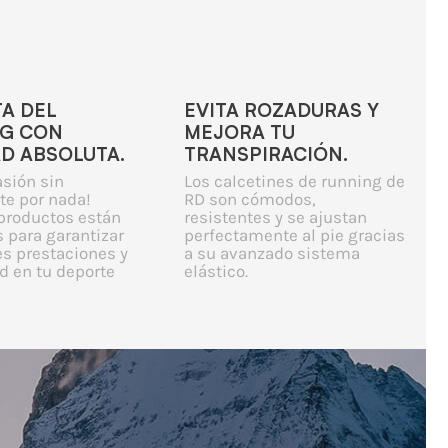
TA DEL
EVITA ROZADURAS Y
G CON
MEJORA TU
AD ABSOLUTA.
TRANSPIRACIÓN.
asión sin
Los calcetines de running de
te por nada!
RD son cómodos,
productos están
resistentes y se ajustan
 para garantizar
perfectamente al pie gracias
es prestaciones y
a su avanzado sistema
 en tu deporte
elástico.