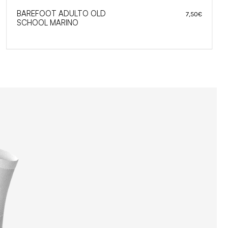
REFOOT ADULTO OLD
BAR
7,50
€
HOOL MARINO
SCH