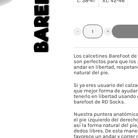
L: 38-41
XL: 42-46
BAREFOOT
ADULTO
INVISIBLES
Los calcetines BareFoot de
BLANCO
son perfectos para que los
andar en libertad, respetan
cantidad
natural del pie.
Si ya eres usuario del calz
que mejor forma de ayudar 
tenerlo en libertad usando 
barefoot de RD Socks.
Nuestra puntera anatómica
el pie izquierdo del derec
así la forma natural del pie
dedos libres. De esta mane
favorece un andar y correr 