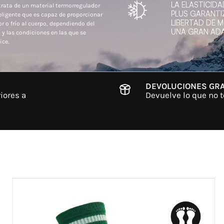
LA ELASTICIDA
trata de un material termorregulador
PLUS GARANTI
eligente que es capaz de proporcionar
LIBERTAD DE 
or o frío al cuerpo, dependiendo del
UNA GRAN ADA
 y las condiciones en las que se
ice.
DEVOLUCIONES GRA
iores a
Devuelve lo que no t