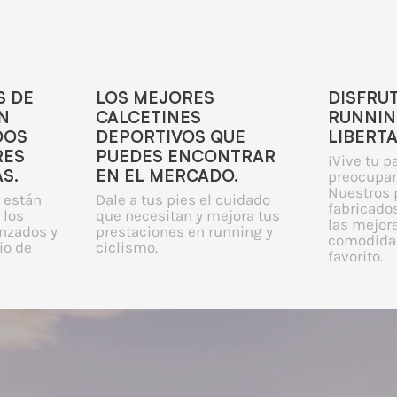
S DE
LOS MEJORES
DISFRU
N
CALCETINES
RUNNIN
DOS
DEPORTIVOS QUE
LIBERT
RES
PUEDES ENCONTRAR
¡Vive tu p
S.
EN EL MERCADO.
preocupar
Nuestros 
 están
Dale a tus pies el cuidado
fabricados
 los
que necesitan y mejora tus
las mejor
nzados y
prestaciones en running y
comodidad
io de
ciclismo.
favorito.