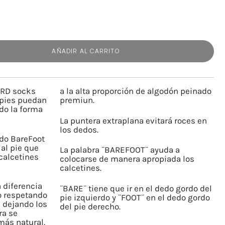
AÑADIR AL CARRITO
 RD socks
a la alta proporción de algodón peinado
 pies puedan
premiun.
do la forma
La puntera extraplana evitará roces en
los dedos.
ado BareFoot
al pie que
La palabra ¨BAREFOOT¨ ayuda a
calcetines
colocarse de manera apropiada los
calcetines.
 diferencia
¨BARE¨ tiene que ir en el dedo gordo del
ho respetando
pie izquierdo y ¨FOOT¨ en el dedo gordo
, dejando los
del pie derecho.
ra se
más natural.