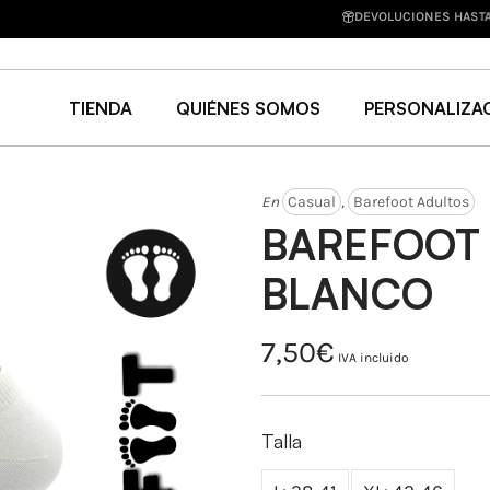
UCIONES HASTA 30 DÍAS
| Devuelve en un plazo de 30 días (Ver políticas de devo
TIENDA
QUIÉNES SOMOS
PERSONALIZA
En
Casual
,
Barefoot Adultos
BAREFOOT 
BLANCO
7,50
€
IVA incluido
Talla