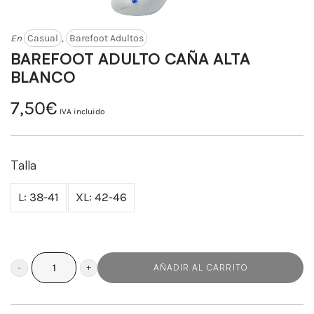
En
Casual
,
Barefoot Adultos
BAREFOOT ADULTO CAÑA ALTA
BLANCO
7,50
€
IVA incluido
Talla
L: 38-41
XL: 42-46
AÑADIR AL CARRITO
BAREFOOT
ADULTO