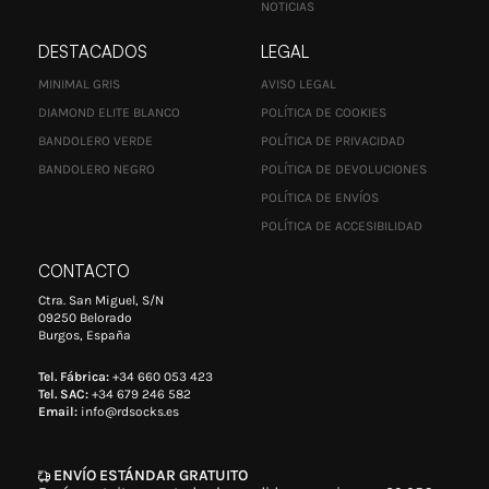
NOTICIAS
DESTACADOS
LEGAL
MINIMAL GRIS
AVISO LEGAL
DIAMOND ELITE BLANCO
POLÍTICA DE COOKIES
BANDOLERO VERDE
POLÍTICA DE PRIVACIDAD
BANDOLERO NEGRO
POLÍTICA DE DEVOLUCIONES
POLÍTICA DE ENVÍOS
POLÍTICA DE ACCESIBILIDAD
CONTACTO
Ctra. San Miguel, S/N
09250 Belorado
Burgos, España
Tel. Fábrica:
+34 660 053 423
Tel. SAC:
+34 679 246 582
Email:
info@rdsocks.es
ENVÍO ESTÁNDAR GRATUITO