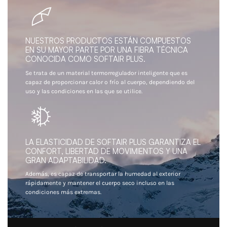
NUESTROS PRODUCTOS ESTÁN COMPUESTOS
EN SU MAYOR PARTE POR UNA FIBRA TÉCNICA
CONOCIDA COMO SOFTAIR PLUS.
Se trata de un material termorregulador inteligente que es
capaz de proporcionar calor o frío al cuerpo, dependiendo del
uso y las condiciones en las que se utilice.
LA ELASTICIDAD DE SOFTAIR PLUS GARANTIZA EL
CONFORT, LIBERTAD DE MOVIMIENTOS Y UNA
GRAN ADAPTABILIDAD.
Además, es capaz de transportar la humedad al exterior
rápidamente y mantener el cuerpo seco incluso en las
condiciones más extremas.