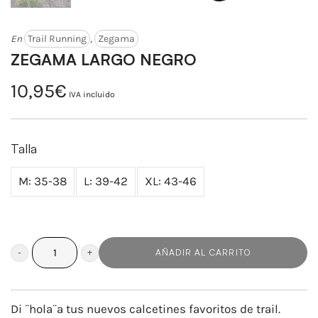
En
Trail Running
,
Zegama
ZEGAMA LARGO NEGRO
10,95
€
IVA incluido
Talla
M: 35-38
L: 39-42
XL: 43-46
AÑADIR AL CARRITO
ZEGAMA
LARGO
NEGRO
Di ¨hola¨a tus nuevos calcetines favoritos de trail.