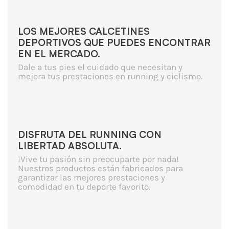
LOS MEJORES CALCETINES
DEPORTIVOS QUE PUEDES ENCONTRAR
EN EL MERCADO.
Dale a tus pies el cuidado que necesitan y
mejora tus prestaciones en running y ciclismo.
DISFRUTA DEL RUNNING CON
LIBERTAD ABSOLUTA.
¡Vive tu pasión sin preocuparte por nada!
Nuestros productos están fabricados para
garantizar las mejores prestaciones y
comodidad en tu deporte favorito.