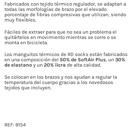
TÉCNICO
Fabricados con tejido térmico regulador, se adaptan a
SUBLIMACIÓN
todas las morfologías de brazo por el elevado
porcentaje de fibras compresivas que utilizan, siendo
cantidad
muy flexibles.
Fáciles de extraer para que no sea un problema el
quitártelos en movimiento mientras se corre o se
monta en bicicleta.
Los manguitos térmicos de RD socks están fabricados
en una composición del
50% de SoftAir Plus
, un
30%
de elastano
y un
20% licra
de alta calidad.
Se colocan en los brazos y nos ayudan a regular la
temperatura del cuerpo gracias a los novedosos
tejidos que incluyen.
REF:
9154