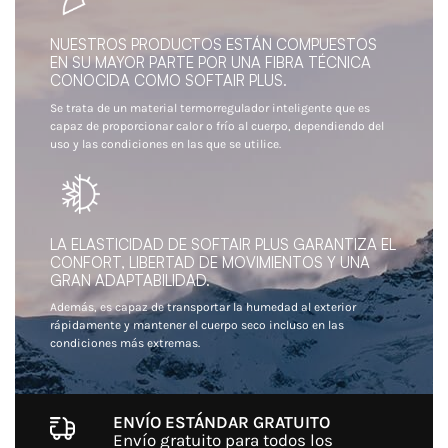
NUESTROS PRODUCTOS ESTÁN COMPUESTOS
EN SU MAYOR PARTE POR UNA FIBRA TÉCNICA
CONOCIDA COMO SOFTAIR PLUS.
Se trata de un material termorregulador inteligente que es
capaz de proporcionar calor o frío al cuerpo, dependiendo del
uso y las condiciones en las que se utilice.
LA ELASTICIDAD DE SOFTAIR PLUS GARANTIZA EL
CONFORT, LIBERTAD DE MOVIMIENTOS Y UNA
GRAN ADAPTABILIDAD.
Además, es capaz de transportar la humedad al exterior
rápidamente y mantener el cuerpo seco incluso en las
condiciones más extremas.
ENVÍO ESTÁNDAR GRATUITO
Envío gratuito para todos los