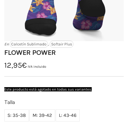
En
Calcetín Sublimado
,
Softair Plus
FLOWER POWER
12,95
€
IVA incluido
Este producto está agotado en todas sus variantes.
Talla
S: 35-38
M: 39-42
L: 43-46