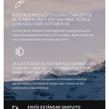
NUESTROS PRODUCTOS ESTÁN COMPUESTOS
EN SU MAYOR PARTE POR UNA FIBRA TÉCNICA
CONOCIDA COMO SOFTAIR PLUS.
Se trata de un material termorregulador inteligente que es
capaz de proporcionar calor o frío al cuerpo, dependiendo del
uso y las condiciones en las que se utilice.
LA ELASTICIDAD DE SOFTAIR PLUS GARANTIZA EL
CONFORT, LIBERTAD DE MOVIMIENTOS Y UNA
GRAN ADAPTABILIDAD.
Además, es capaz de transportar la humedad al exterior
rápidamente y mantener el cuerpo seco incluso en las
condiciones más extremas.
ENVÍO ESTÁNDAR GRATUITO