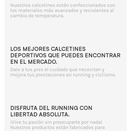
Nuestros calcetines están confeccionados con
los materiales más avanzados y resistentes al
cambio de temperatura.
LOS MEJORES CALCETINES
DEPORTIVOS QUE PUEDES ENCONTRAR
EN EL MERCADO.
Dale a tus pies el cuidado que necesitan y
mejora tus prestaciones en running y ciclismo.
DISFRUTA DEL RUNNING CON
LIBERTAD ABSOLUTA.
¡Vive tu pasión sin preocuparte por nada!
Nuestros productos están fabricados para