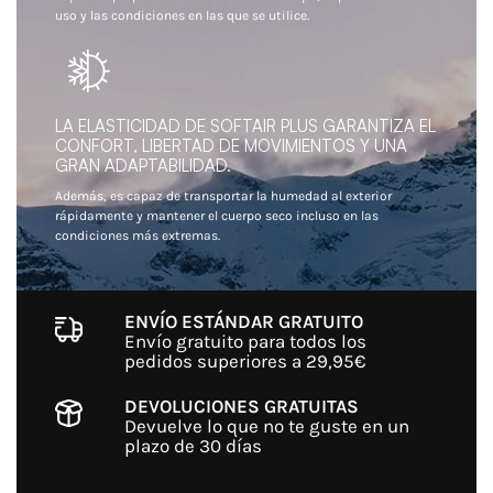
uso y las condiciones en las que se utilice.
LA ELASTICIDAD DE SOFTAIR PLUS GARANTIZA EL
CONFORT, LIBERTAD DE MOVIMIENTOS Y UNA
GRAN ADAPTABILIDAD.
Además, es capaz de transportar la humedad al exterior
rápidamente y mantener el cuerpo seco incluso en las
condiciones más extremas.
ENVÍO ESTÁNDAR GRATUITO
Envío gratuito para todos los
pedidos superiores a 29,95€
DEVOLUCIONES GRATUITAS
Devuelve lo que no te guste en un
plazo de 30 días