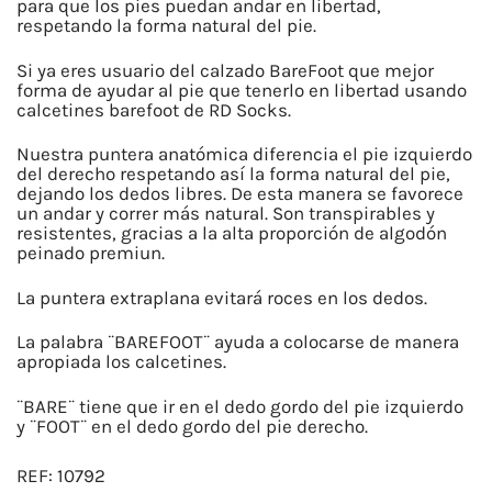
SKY
para que los pies puedan andar en libertad,
respetando la forma natural del pie.
cantidad
Si ya eres usuario del calzado BareFoot que mejor
forma de ayudar al pie que tenerlo en libertad usando
calcetines barefoot de RD Socks.
Nuestra puntera anatómica diferencia el pie izquierdo
del derecho respetando así la forma natural del pie,
dejando los dedos libres. De esta manera se favorece
un andar y correr más natural. Son transpirables y
resistentes, gracias a la alta proporción de algodón
peinado premiun.
La puntera extraplana evitará roces en los dedos.
La palabra ¨BAREFOOT¨ ayuda a colocarse de manera
apropiada los calcetines.
¨BARE¨ tiene que ir en el dedo gordo del pie izquierdo
y ¨FOOT¨ en el dedo gordo del pie derecho.
REF:
10792