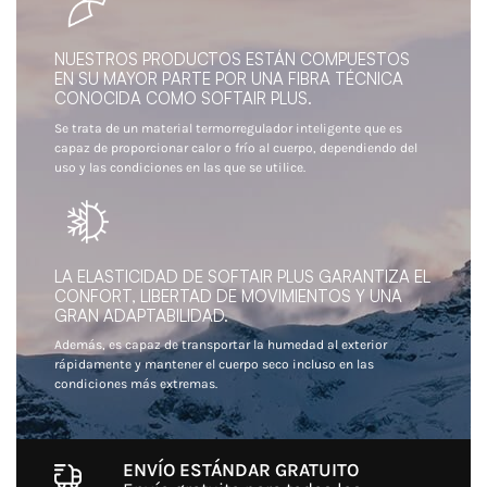
NUESTROS PRODUCTOS ESTÁN COMPUESTOS
EN SU MAYOR PARTE POR UNA FIBRA TÉCNICA
CONOCIDA COMO SOFTAIR PLUS.
Se trata de un material termorregulador inteligente que es
capaz de proporcionar calor o frío al cuerpo, dependiendo del
uso y las condiciones en las que se utilice.
LA ELASTICIDAD DE SOFTAIR PLUS GARANTIZA EL
CONFORT, LIBERTAD DE MOVIMIENTOS Y UNA
GRAN ADAPTABILIDAD.
Además, es capaz de transportar la humedad al exterior
rápidamente y mantener el cuerpo seco incluso en las
condiciones más extremas.
ENVÍO ESTÁNDAR GRATUITO