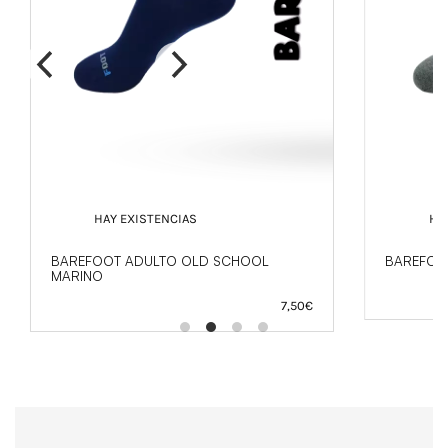
HAY EXISTENCIAS
HA
BAREFOOT ADULTO OLD SCHOOL
BAREFOO
MARINO
7,50
€