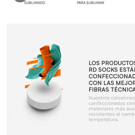
SUBLIMADO
PARA SUBLIMAR
LOS PRODUCTO
RD SOCKS ESTÁ
CONFECCIONA
CON LAS MEJO
FIBRAS TÉCNICA
Nuestros calcetines
confeccionados con
materiales más ava
resistentes al camb
temperatura.