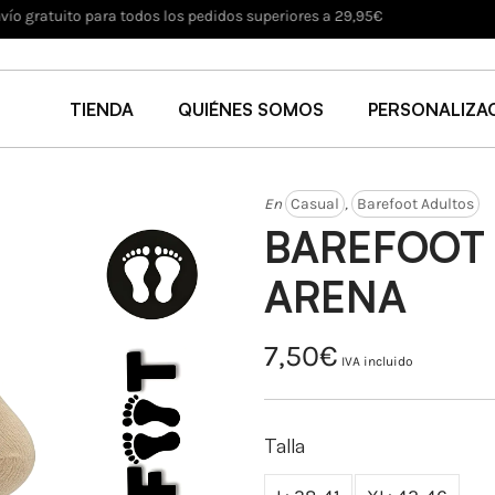
UCIONES HASTA 30 DÍAS
| Devuelve en un plazo de 30 días (Ver políticas de devo
TIENDA
QUIÉNES SOMOS
PERSONALIZA
En
Casual
,
Barefoot Adultos
BAREFOOT 
ARENA
7,50
€
IVA incluido
Talla