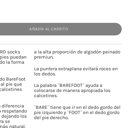
AÑADIR AL CARRITO
 RD socks
a la alta proporción de algodón peinado
 pies puedan
premiun.
do la forma
La puntera extraplana evitará roces en
los dedos.
ado BareFoot
al pie que
La palabra ¨BAREFOOT¨ ayuda a
calcetines
colocarse de manera apropiada los
calcetines.
 diferencia
¨BARE¨ tiene que ir en el dedo gordo del
ho respetando
pie izquierdo y ¨FOOT¨ en el dedo gordo
, dejando los
del pie derecho.
ra se
más natural.