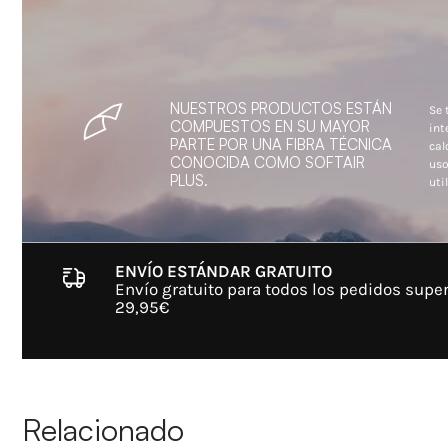
NUESTROS PRODUCTOS ESTÁN
Se 
COMPUESTOS EN SU MAYOR
int
PARTE POR UNA FIBRA TÉCNICA
cal
CONOCIDA COMO SOFTAIR
uso
PLUS.
util
ENVÍO ESTÁNDAR GRATUITO
Envío gratuito para todos los pedidos super
29,95€
Relacionado