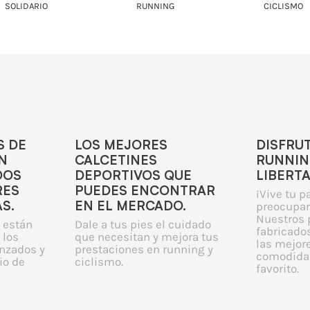
SOLIDARIO
RUNNING
CICLISMO
S DE
LOS MEJORES
DISFRU
N
CALCETINES
RUNNIN
DOS
DEPORTIVOS QUE
LIBERT
RES
PUEDES ENCONTRAR
¡Vive tu p
S.
EN EL MERCADO.
preocupar
Nuestros 
 están
Dale a tus pies el cuidado
fabricados
 los
que necesitan y mejora tus
las mejor
nzados y
prestaciones en running y
comodidad
io de
ciclismo.
favorito.