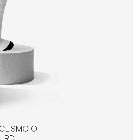
ICLISMO O
 RD.