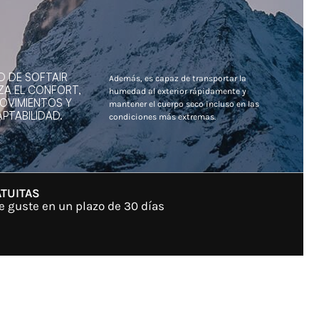
D DE SOFTAIR
Además, es capaz de transportar la
ZA EL CONFORT,
humedad al exterior rápidamente y
MOVIMIENTOS Y
mantener el cuerpo seco incluso en las
PTABILIDAD.
condiciones más extremas.
TUITAS
e guste en un plazo de 30 días