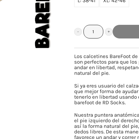
L: 38-41
XL: 42-46
BAREFOOT
ADULTO
INVISIBLES
Los calcetines BareFoot de
ARENA
son perfectos para que los
andar en libertad, respetan
cantidad
natural del pie.
Si ya eres usuario del calz
que mejor forma de ayudar 
tenerlo en libertad usando 
barefoot de RD Socks.
Nuestra puntera anatómica
el pie izquierdo del derec
así la forma natural del pie
dedos libres. De esta mane
favorece un andar y correr 