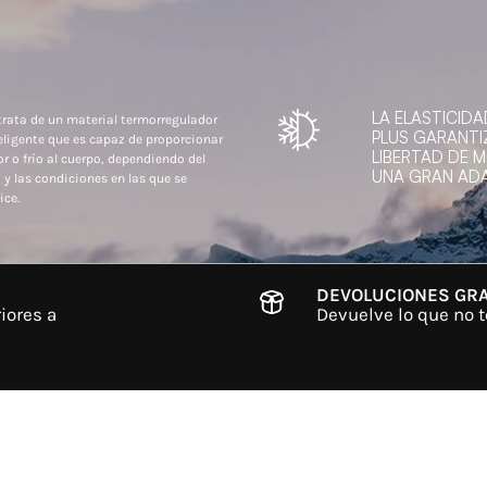
LA ELASTICIDA
trata de un material termorregulador
PLUS GARANTI
eligente que es capaz de proporcionar
LIBERTAD DE 
or o frío al cuerpo, dependiendo del
UNA GRAN ADA
 y las condiciones en las que se
ice.
DEVOLUCIONES GRA
iores a
Devuelve lo que no t