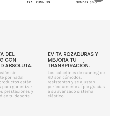
TRAIL RUNNING
SENDERISMO
TA DEL
EVITA ROZADURAS Y
G CON
MEJORA TU
AD ABSOLUTA.
TRANSPIRACIÓN.
asión sin
Los calcetines de running de
te por nada!
RD son cómodos,
productos están
resistentes y se ajustan
 para garantizar
perfectamente al pie gracias
es prestaciones y
a su avanzado sistema
 en tu deporte
elástico.