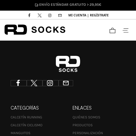
ENVÍO ESTÁNDAR GRATUITO > 29,95€
MI CUENTA | REGÍSTRATE
CATEGORÍAS
ENLACES
CALCETÍN RUNNING
QUIÉNES SOMOS
CALCETÍN CICLISMO
PRODUCTOS
MANGUITOS
PERSONALIZACIÓN