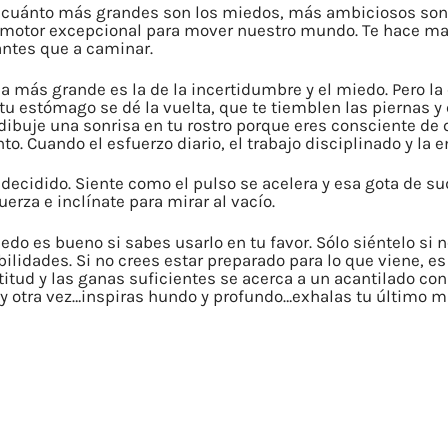
ue cuánto más grandes son los miedos, más ambiciosos son
motor excepcional para mover nuestro mundo. Te hace mante
ntes que a caminar.
a más grande es la de la incertidumbre y el miedo. Pero la
tu estómago se dé la vuelta, que te tiemblen las piernas y
uje una sonrisa en tu rostro porque eres consciente de que
 Cuando el esfuerzo diario, el trabajo disciplinado y la e
 decidido. Siente como el pulso se acelera y esa gota de su
rza e inclínate para mirar al vacío.
edo es bueno si sabes usarlo en tu favor. Sólo siéntelo si 
ibilidades. Si no crees estar preparado para lo que viene, e
ctitud y las ganas suficientes se acerca a un acantilado con 
a y otra vez…inspiras hundo y profundo…exhalas tu último m